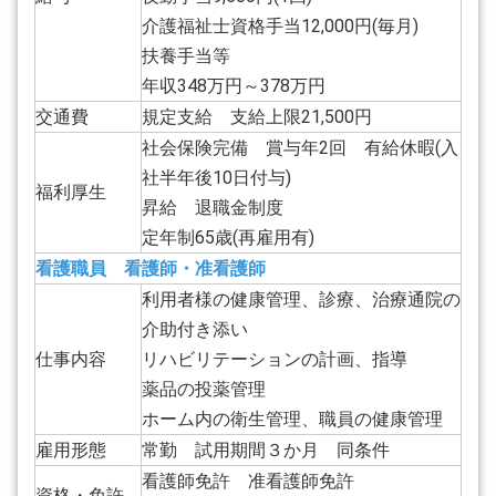
介護福祉士資格手当12,000円(毎月)
扶養手当等
年収348万円～378万円
交通費
規定支給 支給上限21,500円
社会保険完備 賞与年2回 有給休暇(入
社半年後10日付与)
福利厚生
昇給 退職金制度
定年制65歳(再雇用有)
看護職員 看護師・准看護師
利用者様の健康管理、診療、治療通院の
介助付き添い
仕事内容
リハビリテーションの計画、指導
薬品の投薬管理
ホーム内の衛生管理、職員の健康管理
雇用形態
常勤 試用期間３か月 同条件
看護師免許 准看護師免許
資格・免許