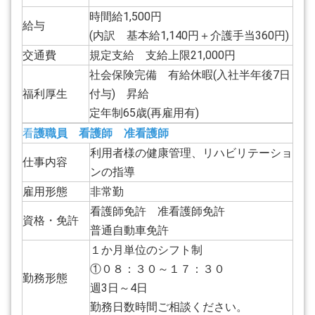
時間給1,500円
給与
(内訳 基本給1,140円＋介護手当360円)
交通費
規定支給 支給上限21,000円
社会保険完備 有給休暇(入社半年後7日
福利厚生
付与) 昇給
定年制65歳(再雇用有)
看
護職員 看護師 准看護師
利用者様の健康管理、リハビリテーショ
仕事内容
ンの指導
雇用形態
非常勤
看護師免許 准看護師免許
資格・免許
普通自動車免許
１か月単位のシフト制
①０８：３０～１７：３０
勤務形態
週3日～4日
勤務日数時間ご相談ください。