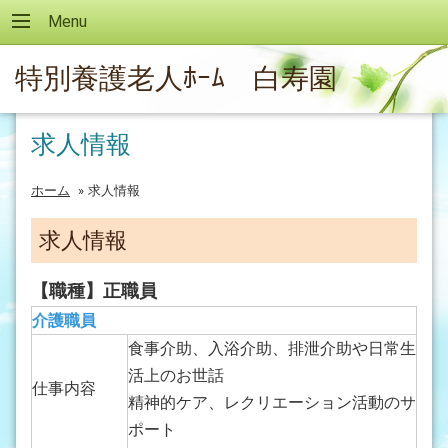
Menu
特別養護老人ﾎｰﾑ 白寿園
求人情報
ホーム
»
求人情報
求人情報
【職種】正職員
介護職員
食事介助、入浴介助、排泄介助や日常生
活上のお世話
仕事内容
精神的ケア、レクリエーション活動のサ
ポート