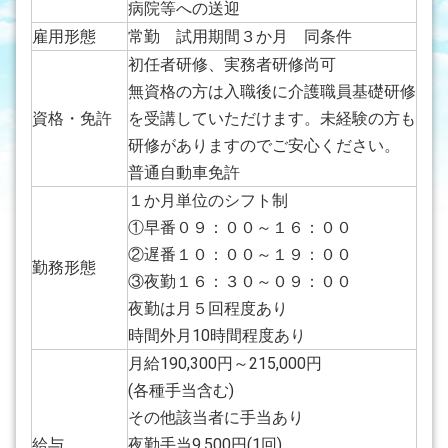
病院等への送迎
雇用形態
常勤 試用期間３か月 同条件
初任者研修、実務者研修尚可
無資格の方は入職後に介護職員基礎研修
資格・免許
を受講していただけます。未経験の方も
研修がありますのでご安心ください。
普通自動車免許
１か月単位のシフト制
①早番０９：００～１６：００
②遅番１０：００～１９：００
勤務形態
③夜勤１６：３０～０９：００
夜勤は月５回程度あり
時間外月10時間程度あり
月給190,300円～215,000円
(各種手当含む)
その他該当者に手当あり
給与
夜勤手当9,500円(1回)