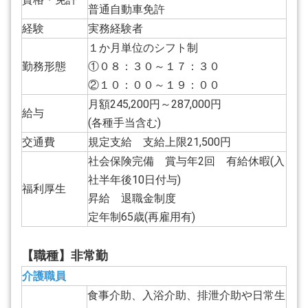
普通自動車免許
経験
実務経験者
１か月単位のシフト制
勤務形態
①０８：３０～１７：３０
②１０：００～１９：００
月額245,200円～287,000円
給与
(各種手当含む)
交通費
規定支給 支給上限21,500円
社会保険完備 賞与年2回 有給休暇(入
社半年後10日付与)
福利厚生
昇給 退職金制度
定年制65歳(再雇用有)
【職種】非常勤
介護職員
食事介助、入浴介助、排泄介助や日常生